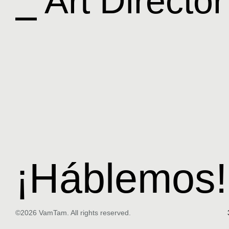
⎯ Art Director
¡Háblemos!
©2026 VamTam. All rights reserved.