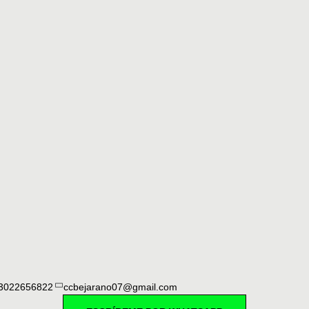
3022656822
ccbejarano07@gmail.com